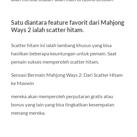
Satu diantara feature favorit dari Mahjong
Ways 2 ialah scatter hitam.
Scatter hitam ini ialah lambang khusus yang bisa
hasilkan beberapa keuntungan untuk pemain. Saat
pemain sukses memperoleh scatter hitam,
Sensasi Bermain Mahjong Ways 2: Dari Scatter Hitam
ke Maxwin
mereka akan memperoleh perputaran gratis atau
bonus yang lain yang bisa tingkatkan kesempatan
menang mereka.