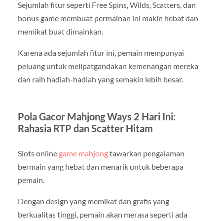
Sejumlah fitur seperti Free Spins, Wilds, Scatters, dan
bonus game membuat permainan ini makin hebat dan
memikat buat dimainkan.
Karena ada sejumlah fitur ini, pemain mempunyai
peluang untuk melipatgandakan kemenangan mereka
dan raih hadiah-hadiah yang semakin lebih besar.
Pola Gacor Mahjong Ways 2 Hari Ini:
Rahasia RTP dan Scatter Hitam
Slots online
game mahjong
tawarkan pengalaman
bermain yang hebat dan menarik untuk beberapa
pemain.
Dengan design yang memikat dan grafis yang
berkualitas tinggi, pemain akan merasa seperti ada