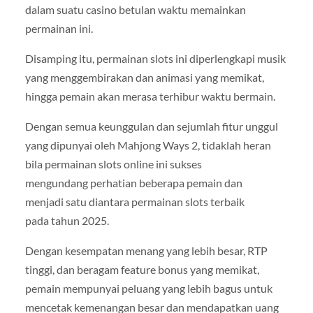
dalam suatu casino betulan waktu memainkan
permainan ini.
Disamping itu, permainan slots ini diperlengkapi musik
yang menggembirakan dan animasi yang memikat,
hingga pemain akan merasa terhibur waktu bermain.
Dengan semua keunggulan dan sejumlah fitur unggul
yang dipunyai oleh Mahjong Ways 2, tidaklah heran
bila permainan slots online ini sukses
mengundang perhatian beberapa pemain dan
menjadi satu diantara permainan slots terbaik
pada tahun 2025.
Dengan kesempatan menang yang lebih besar, RTP
tinggi, dan beragam feature bonus yang memikat,
pemain mempunyai peluang yang lebih bagus untuk
mencetak kemenangan besar dan mendapatkan uang