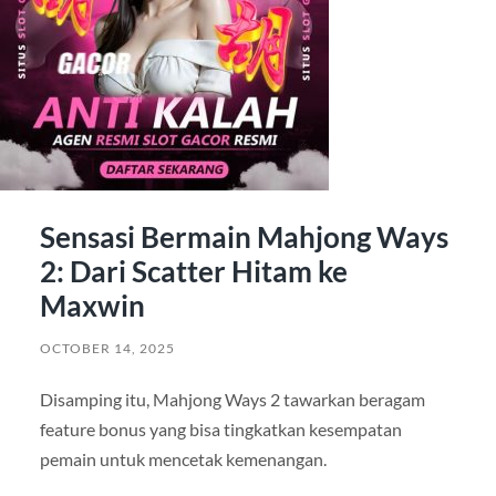
Sensasi Bermain Mahjong Ways
2: Dari Scatter Hitam ke
Maxwin
OCTOBER 14, 2025
Disamping itu, Mahjong Ways 2 tawarkan beragam
feature bonus yang bisa tingkatkan kesempatan
pemain untuk mencetak kemenangan.