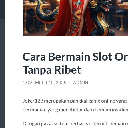
Cara Bermain Slot On
Tanpa Ribet
NOVEMBER 10, 2025
/
ADMIN
Joker123 merupakan pangkal game online yang
permainan yang menghibur dan memberinya ke
Dengan pakai sistem berbasis internet, pemain 