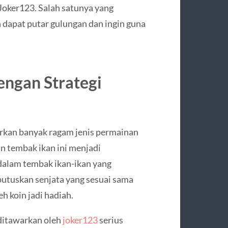
Joker123. Salah satunya yang
 dapat putar gulungan dan ingin guna
ngan Strategi
arkan banyak ragam jenis permainan
n tembak ikan ini menjadi
 dalam tembak ikan-ikan yang
utuskan senjata yang sesuai sama
h koin jadi hadiah.
ditawarkan oleh
joker123
serius