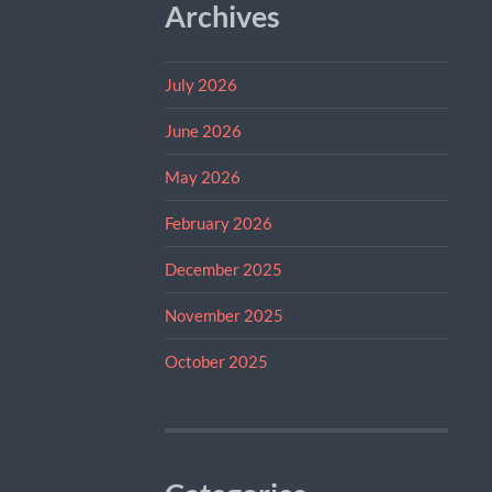
Archives
July 2026
June 2026
May 2026
February 2026
December 2025
November 2025
October 2025