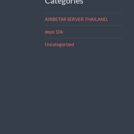
Categories
AIRBET88 SERVER THAILAND.
depo 10k
Uncategorized