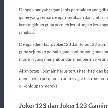
Dengan banyak ragam jenis permainan yang dit
game yang sesuai dengan kesukaan dan ambisi 
kemungkinan guna peroleh keuntungan keuang
jangkau.
Dengan demikian, Joker123 dan Joker123 Gaming
guna sejumlah pemain game online yang mau m
modern yang menghibur dan memberinya keunt
Akan tetapi, pemain harus terus hati-hati dan
memainkan permainan online agar bisa melind
di kehidupan mereka.
Joker123 dan Joker123 Gami