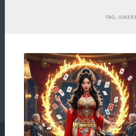
TAG:
JOKER