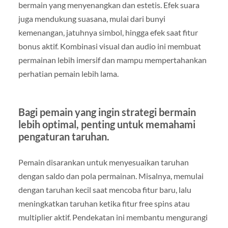
bermain yang menyenangkan dan estetis. Efek suara
juga mendukung suasana, mulai dari bunyi
kemenangan, jatuhnya simbol, hingga efek saat fitur
bonus aktif. Kombinasi visual dan audio ini membuat
permainan lebih imersif dan mampu mempertahankan
perhatian pemain lebih lama.
Bagi pemain yang ingin strategi bermain
lebih optimal, penting untuk memahami
pengaturan taruhan.
Pemain disarankan untuk menyesuaikan taruhan
dengan saldo dan pola permainan. Misalnya, memulai
dengan taruhan kecil saat mencoba fitur baru, lalu
meningkatkan taruhan ketika fitur free spins atau
multiplier aktif. Pendekatan ini membantu mengurangi