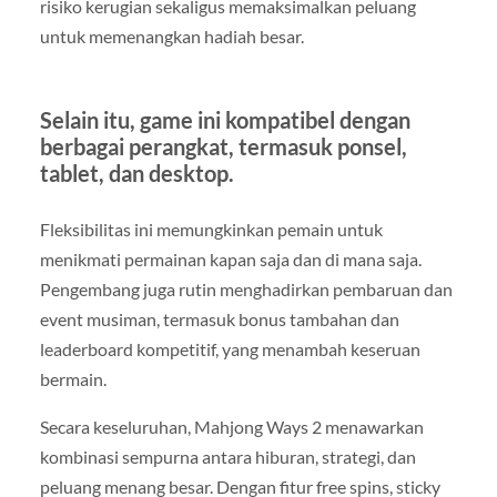
risiko kerugian sekaligus memaksimalkan peluang
untuk memenangkan hadiah besar.
Selain itu, game ini kompatibel dengan
berbagai perangkat, termasuk ponsel,
tablet, dan desktop.
Fleksibilitas ini memungkinkan pemain untuk
menikmati permainan kapan saja dan di mana saja.
Pengembang juga rutin menghadirkan pembaruan dan
event musiman, termasuk bonus tambahan dan
leaderboard kompetitif, yang menambah keseruan
bermain.
Secara keseluruhan, Mahjong Ways 2 menawarkan
kombinasi sempurna antara hiburan, strategi, dan
peluang menang besar. Dengan fitur free spins, sticky